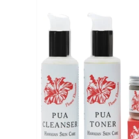
メ
デ
ィ
ア
(2)
を
開
く