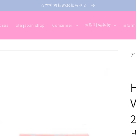
☆本社移転のお知らせ☆
 isis
ola japan shop
Consumer
お取引先各位
inform
ア