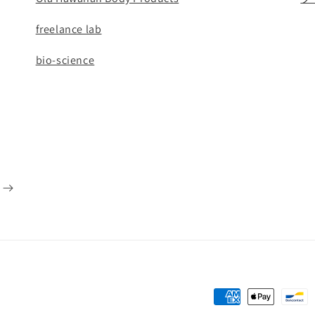
freelance lab
bio-science
決