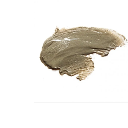
ー
ダ
ル
で
メ
デ
ィ
ア
(1)
を
開
く
モ
ー
ダ
ル
で