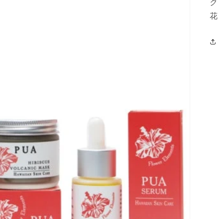
ク
メ
デ
花
ィ
ア
(3)
を
開
く