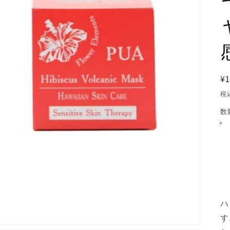
¥1
税
数
ハ
す