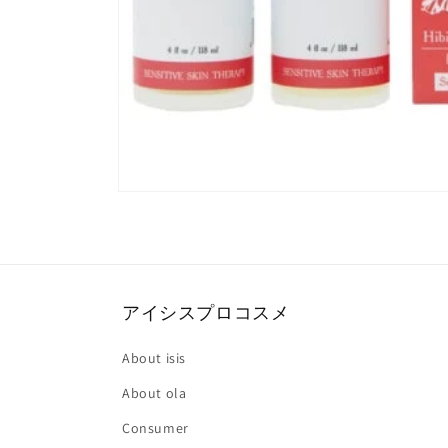
モ
ー
ダ
ル
で
メ
デ
アイシスプロコスメ
ィ
ア
About isis
(4)
を
About ola
開
く
Consumer