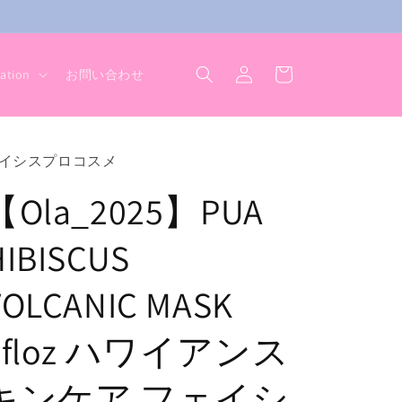
ロ
カ
グ
ー
ation
お問い合わせ
イ
ト
ン
イシスプロコスメ
【Ola_2025】PUA
HIBISCUS
VOLCANIC MASK
2floz ハワイアンス
キンケア フェイシ