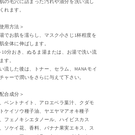
イ
イ
肌の毛穴に詰まった汚れや油分を洗い流し
ア
ア
くれます。
ン
ン
ス
ス
使用方法＞
キ
キ
湯でお肌を濡らし、マスク小さじ1杯程度を
ン
ン
肌全体に伸ばします。
ケ
ケ
ア
ア
～10分おき、ぬるま湯または、お湯で洗い流
フ
フ
ます。
ェ
ェ
い流した後は、トナー、セラム、MANAモイ
イ
イ
チャーで潤いをさらに与えて下さい。
シ
シ
ャ
ャ
配合成分＞
ル
ル
マ
マ
、ベントナイト、アロエベラ葉汁、クダモ
ス
ス
トケイソウ種子油、ヤエヤマアオキ種子
ク
ク
、フェノキシエタノール、ハイビスカス
PUA(敏
PUA(敏
、ソケイ花、香料、バナナ果実エキス、ス
感
感