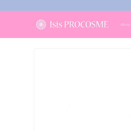
コンテ
ンツに
進む
About
商品情
報にス
キップ