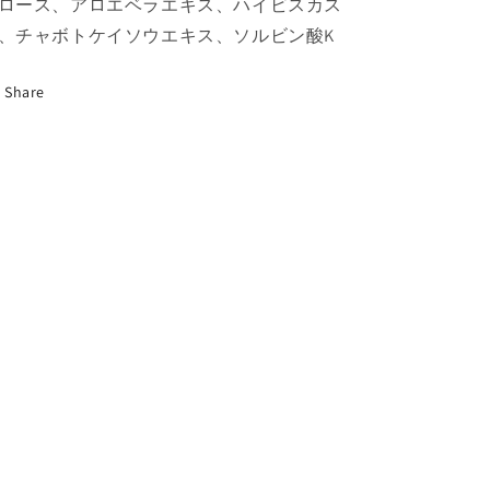
ロース、アロエベラエキス、ハイビスカス
肌
肌
、チャボトケイソウエキス、ソルビン酸K
タ
タ
イ
イ
プ)
プ)
Share
59ml
59ml
の
の
数
数
量
量
を
を
減
増
ら
や
す
す