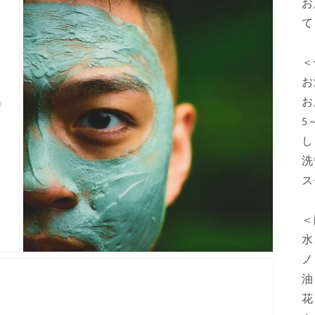
お
て
＜
お
お
5
し
洗
ス
＜
水
ノ
モ
ー
油
ダ
ル
花
で