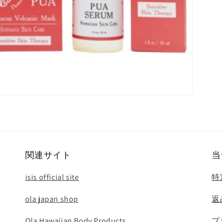
関連サイト
当
isis official site
特
ola japan shop
返
Ola Hawaiian Body Products
プ