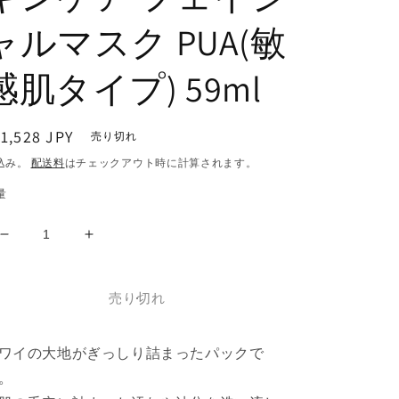
ャルマスク PUA(敏
感肌タイプ) 59ml
通
1,528 JPY
売り切れ
常
込み。
配送料
はチェックアウト時に計算されます。
価
量
格
【Ola_2025】
【Ola_2025】
PUA
PUA
HIBISCUS
HIBISCUS
売り切れ
VOLCANIC
VOLCANIC
MASK
MASK
2floz
2floz
ワイの大地がぎっしり詰まったパックで
ハ
ハ
。
ワ
ワ