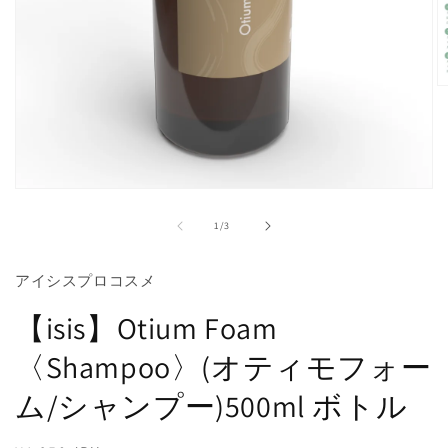
モ
ー
の
1
/
3
ダ
ル
(2
で
アイシスプロコスメ
メ
デ
【isis】Otium Foam
ィ
ア
〈Shampoo〉(オティモフォー
(1)
を
開
ム/シャンプー)500ml ボトル
く