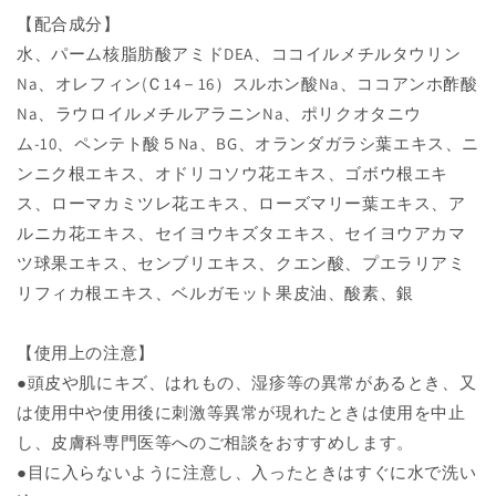
【配合
成分
】
水、パーム核脂肪酸アミドDEA、ココイルメチルタウリン
Na、オレフィン(Ｃ14－16）スルホン酸Na、ココアンホ酢酸
Na、ラウロイルメチルアラニンNa、ポリクオタニウ
ム-10、ペンテト酸５Na、BG、オランダガラシ葉エキス、ニ
ンニク根エキス、
オドリコソウ花エキス、ゴボウ根エキ
ス、ローマカミツレ花エキス、ローズマリー葉エキス、ア
ルニカ花エキス、セイヨウキズタエキス、セイヨウアカマ
ツ球果エキス、センブリエキス、クエン酸、プエラリアミ
リフィカ根エキス、ベルガモット果皮油、酸素、銀
【
使用上の注意
】
●頭皮や肌にキズ、はれもの、湿疹等の異常があるとき、
又
は使用中や使用後に刺激等異常が現れたときは使用を中止
し、
皮膚科専門医等へのご相談をおすすめします。
●目に入らないように注意し、入ったときはすぐに水で洗い