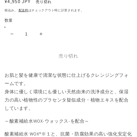
通
¥4,950 JPY
売り切れ
常
税込み。
配送料
はチェックアウト時に計算されます。
価
数量
格
【isis】
【isis】
Otium
Otium
Foam
Foam
売り切れ
〈Shampoo〉
〈Shampoo〉
(オ
(オ
テ
テ
お肌と髪を健康で清潔な状態に仕上げるクレンジングフォ
ィ
ィ
ームです。
モ
モ
身体に優しく環境にも優しい天然由来の洗浄成分と、保湿
フ
フ
力の高い植物性のプラセンタ疑似成分・植物エキスを配合
ォ
ォ
しています。
ー
ー
ム/
ム/
～酸素補給水WOX-ウォックス-を配合～
シ
シ
ャ
ャ
酸素補給水 WOX®※１と、抗菌・防腐効果の高い強化安定化