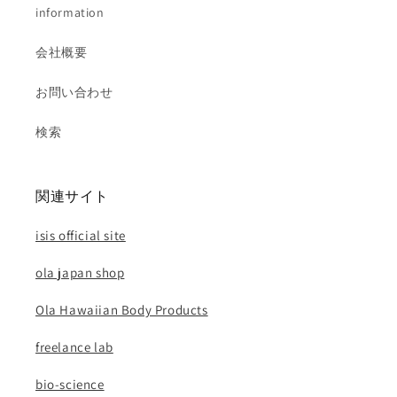
information
会社概要
お問い合わせ
検索
関連サイト
isis official site
ola japan shop
Ola Hawaiian Body Products
freelance lab
bio-science