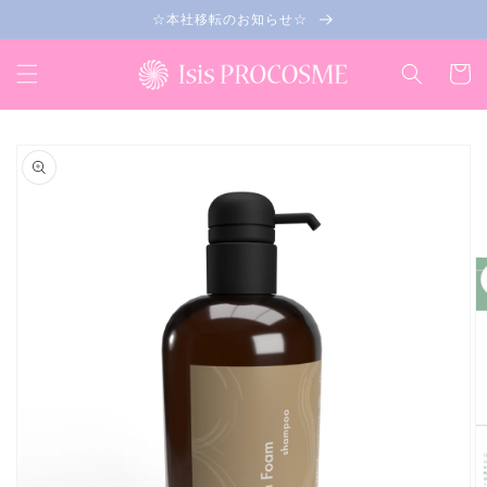
コンテ
☆本社移転のお知らせ☆
ンツに
進む
カ
ー
ト
商品情
報にス
キップ