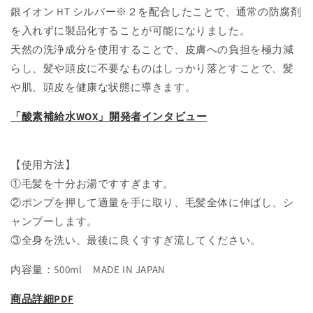
ン
ン
銀イオン HT シルバー※２を配合したことで、通常の防腐剤
プ
プ
を入れずに製品化することが可能になりました。
ー)500ml
ー)500ml
天然の洗浄成分を使用することで、皮膚への負担を極力減
ボ
ボ
らし、髪や頭皮に不要なものはしっかり落とすことで、髪
ト
ト
ル
ル
や肌、頭皮を健康な状態に導きます。
の
の
「酸素補給水WOX」開発者インタビュー
数
数
量
量
を
を
【使用方法】
減
増
①毛髪を十分お湯ですすぎます。
ら
や
②ポンプを押して適量を手に取り、毛髪全体に伸ばし、シ
す
す
ャンプーします。
③全身を洗い、最後に良くすすぎ流してください。
内容量：500ml MADE IN JAPAN
商品詳細PDF